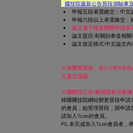
國技院最新公告晉段測驗事
申報五段者需繳交：中文論
申報六段以上者需繳交：國
論文電子檔及國際申請表電子檔請
論文題目:有關跆拳道相關
論文規定格式:中文論文內容
※為響應環保，自112年6月
入電子信箱
。
※國際段公告(麻煩請各位教練
韓國國技院網站變更晉段申請
的會員，始受理晉段，因申請
請加入Tcon的會員。
PS. 未完成加入Tcon會員者