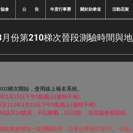
於協會
公 告
年度行事曆
關於跆拳道
活動花絮
3月份第210梯次晉段測驗時間與
第202梯次開始，使用線上報名系統。
3年2月15日下午5點截止(逾時不候)。
至112年2月22日下午5點截止(逾時不候)。
(該月24號前，不以郵戳，以日期) ，送至協會晉段組。
，開始實施增加一套測驗動作，請各位學員注意(六、七段)