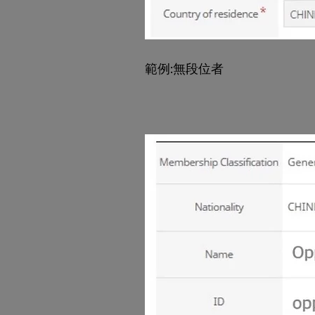
範例:
無
段位者