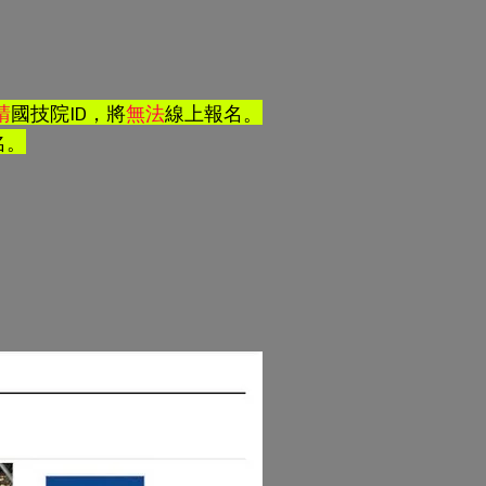
請
國技院ID，將
無法
線上報名。
名。