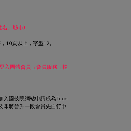
註姓名、縣市)
字，10頁以上，字型12。
登入團體會員→會員服務→輸
入國技院網站申請成為Tcon
及即將晉升一段會員先自行申