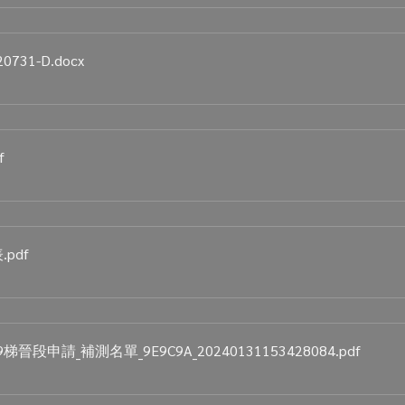
731-D
.docx
f
表
.pdf
段申請_補測名單_9E9C9A_20240131153428084
.pdf