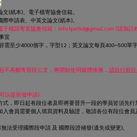
宜
文(紙本)、電子檔寄協會信箱。
際申請表、中英文論文(紙本)。
寄至協會信箱：info.tpetkd@gmail.com (請加
事宜
需至少4000個字，字型12；英文論文每頁400~500單
份起不再郵寄晉段公文，將開始使用媒體推播，
請自行前往
可以提前做申請)
方式，即日起有段位者及即將要晉升一段的學員皆須先行加
加入會員需要個人填寫資料及驗證，敬請各位有段位會員
，將無法受理國際段申請 及 國際段證補發(遺失或變更)。