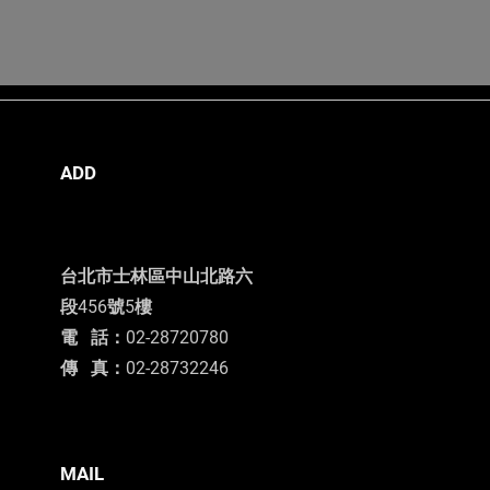
ADD
台北市士林區中山北路六
段456號5樓
電 話：02-28720780
​傳 真：02-28732246
​MAIL