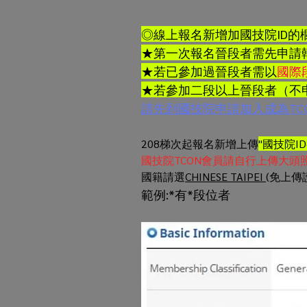
◎線上報名新增加國技院ID的
★第一次報名晉段者需先申請
★若已參加過晉段者需以
國際
★若參加二段以上晉段者（不申
請先到國技院申請加入成為TC
208梯次起報名新增上傳
"國技院I
國技院TCON會員請自行上傳大頭
國籍請選
CHINESE TAIPEI 
(免上傳
範例:*有*段位者