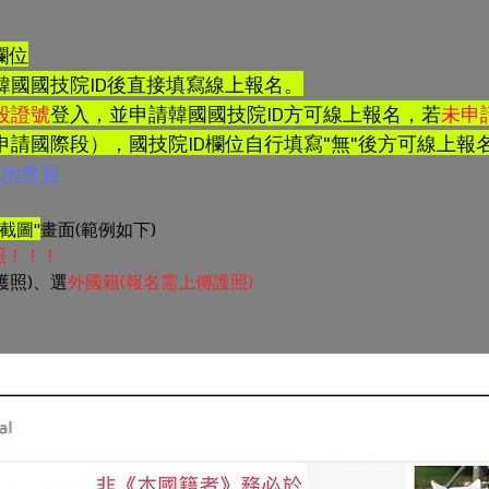
欄位
韓國國技院ID後直接填寫線上報名。
段證號
登入，並申請韓國國技院ID方可線上報名，若
未申
請國際段），國技院ID欄位自行填寫"無"後方可線上報
ON會員
D截圖"
畫面(範例如下)
照！！！
護照)、選
外國籍(報名需上傳護照)