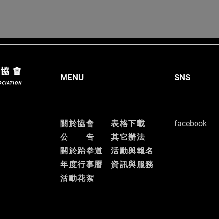
MENU
SNS
關於協會
表格下載
facebook
公 告
其它辦法
關於跆拳道
活動與報名
​年度行事曆
資訊與服務
​活動花絮