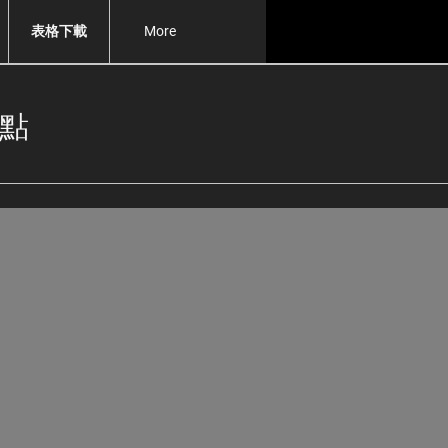
表格下載
More
地點
。