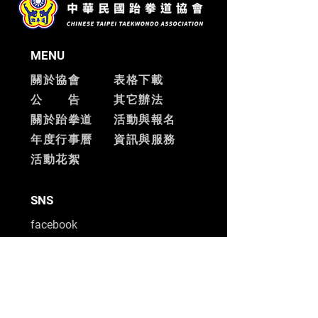
MENU
關於協會
表格下載
公 告
其它辦法
關於跆拳道
活動與報名
​年度行事曆
資訊與服務
​活動花絮
SNS
facebook
ADD
台北市士林區中山北路六段
456號5樓