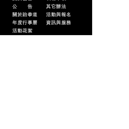
公 告
其它辦法
關於跆拳道
活動與報名
​年度行事曆
資訊與服務
​活動花絮
SNS
facebook
ADD
台北市士林區中山北路六段
456號5樓
電 話：02-28720780
​傳 真：02-28732246
​MAIL
info.tpetkd@gmail.com