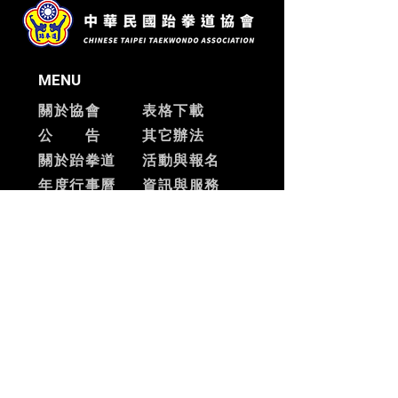
MENU
關於協會
表格下載
公 告
其它辦法
關於跆拳道
活動與報名
​年度行事曆
資訊與服務
​活動花絮
SNS
facebook
ADD
台北市士林區中山北路六段
456號5樓