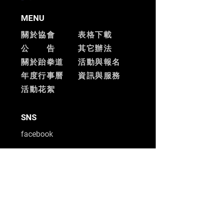
MENU
關於協會
表格下載
公 告
其它辦法
關於跆拳道
活動與報名
​年度行事曆
資訊與服務
​活動花絮
SNS
facebook
ADD
台北市士林區中山北路六段
456號5樓
電 話：02-28720780
​傳 真：02-28732246