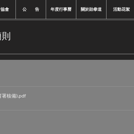
於協會
公 告
年度行事曆
關於跆拳道
活動花絮
簡則
育署核備)
.pdf