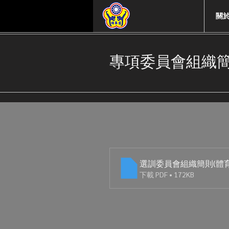
關
專項委員會組織
選訓委員會組織簡則(體
下載 PDF • 172KB