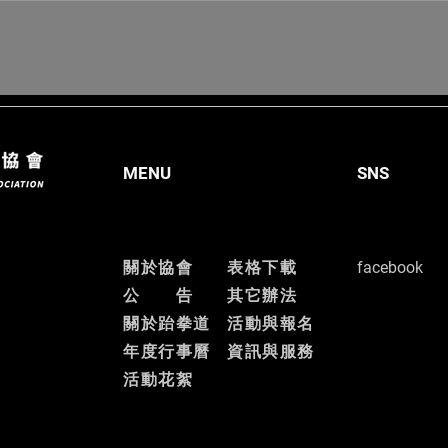
MENU
SNS
關於協會
表格下載
facebook
公 告
其它辦法
關於跆拳道
活動與報名
​年度行事曆
資訊與服務
​活動花絮