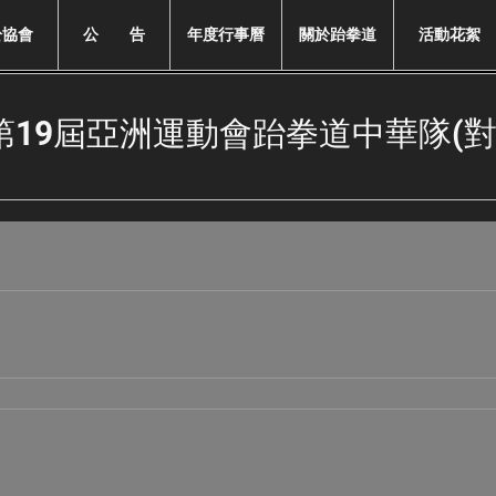
於協會
公 告
年度行事曆
關於跆拳道
活動花絮
年第19屆亞洲運動會跆拳道中華隊(對