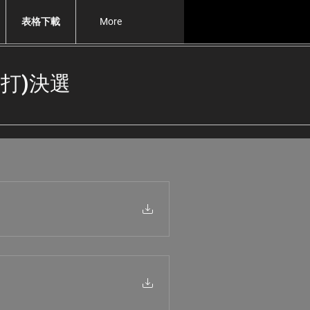
表格下載
More
打)決選