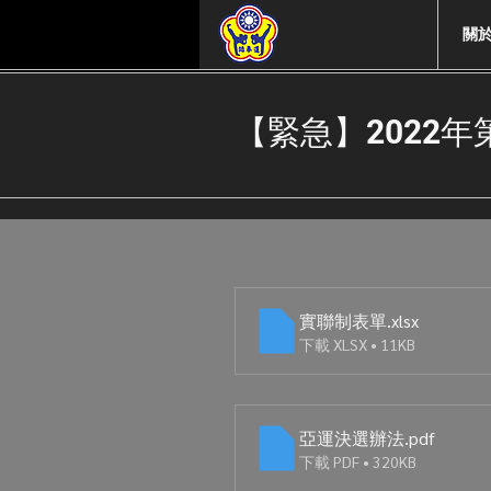
關
【緊急】2022
實聯制表單
.xlsx
下載 XLSX • 11KB
亞運決選辦法
.pdf
下載 PDF • 320KB