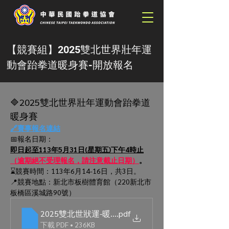
【競賽組】2025雙北世界壯年運
動會跆拳道暖身賽-開放報名
🔷2025雙北世界壯年運動會跆拳道
暖身賽
🔗賽事報名連結
📅報名日期：
即日起至113年5月31日(星期五)下午4時止
（逾期絕不受理報名，請注意截止日期）
。
⌛️競賽時間：113年6月14-16日，共3日。
📍競賽地點：新北市板樹體育館（220新北市
板橋區溪城路90號）
2025雙北世狀運-暖身賽_約
.pdf
下載 PDF • 236KB