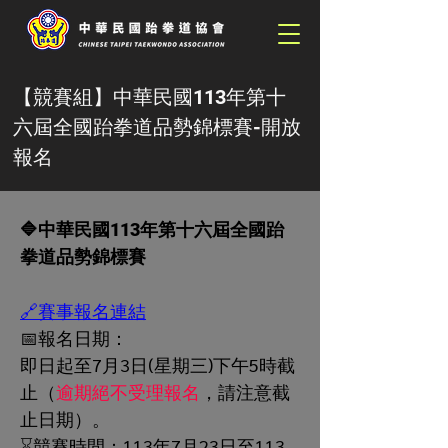
【競賽組】中華民國113年第十
六屆全國跆拳道品勢錦標賽-開放
報名
🔷中華民國113年第十六屆全國跆
拳道品勢錦標賽
🔗賽事報名連結
📅報名日期：
即日起至7月3日(星期三)下午5時截
止（
逾期絕不受理報名
，請注意截
止日期）。
⌛️競賽時間：113年7月23日至113