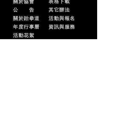
關於協會
表格下載
公 告
其它辦法
關於跆拳道
活動與報名
​年度行事曆
資訊與服務
​活動花絮
SNS
facebook
ADD
台北市士林區中山北路六段
456號5樓
電 話：02-28720780
​傳 真：02-28732246
​MAIL