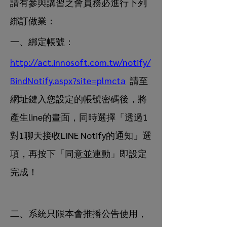
請有參與講習之會員務必進行下列
綁訂做業：
一、綁定帳號： 
http://act.innosoft.com.tw/notify/
BindNotify.aspx?site=plmcta
  請至
網址鍵入您設定的帳號密碼後，將
產生line的畫面，同時選擇「透過1
對1聊天接收LINE Notify的通知」選
項，再按下「同意並連動」即設定
完成！ 
二、系統只限本會推播公告使用，