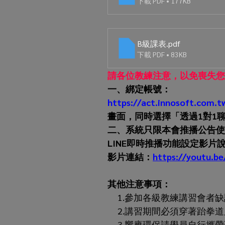
下載 PDF • 177KB
B級課表
.pdf
下載 PDF • 83KB
請各位教練注意，以免喪失您
一、綁定帳號：
https://act.innosoft.com.t
畫面，同時選擇「透過1對1聊
二、系統只限本會推播公告使
LINE即時推播功能設定影片
影片連結：
https://youtu.b
其他注意事項：
1.參加各級教練講習會者缺
     2.講習期間必須穿著跆拳
 3.
響應環保請學員自行攜帶