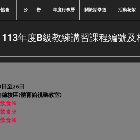
於協會
公 告
年度行事曆
關於跆拳道
活動花絮
113年度B級教練講習課程編號及
3日至26日
德校區(體育館視聽教室)
飲食※
飲食※
飲食※