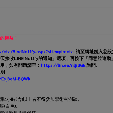
的權益！
w/cta/BindNotify.aspx?site=plmcta
  請至網址鍵入您設
天接收LINE Notify的通知」選項，再按下「同意並連
用，如有問題請至：
https://lin.ee/nlji8GE
 詢問。
說明
e/Es_BeM-BQWk
課4小時(含)以上者不得參加學術科測驗。
道服(白色)。
環保餐具及環保杯。