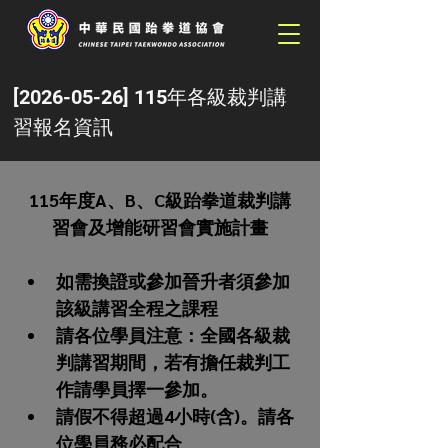
[2026-05-26] 115年各級裁判講
習報名資訊
115年度A、B、C級跆拳道裁判講
習會及增能研習會實施計畫
如需換證或參加晉升者須參加
該級講習全程之課程
請各位學員注意：全國各級裁
判講習期間，若有擔任裁判工
作請學員擇一參加。
請假不得超過4小時(含)。請各
位學員務必配合