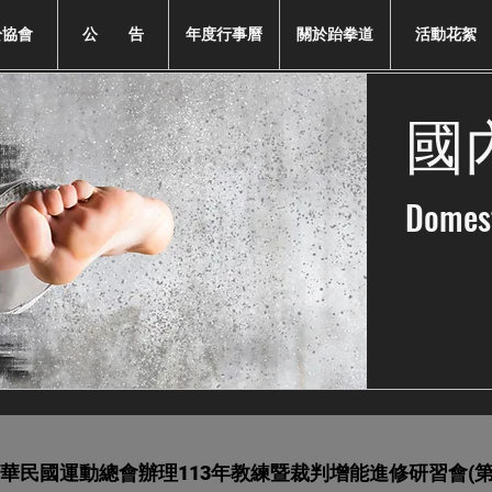
於協會
公 告
年度行事曆
關於跆拳道
活動花絮
國
Domes
華民國運動總會辦理113年教練暨裁判增能進修研習會(第