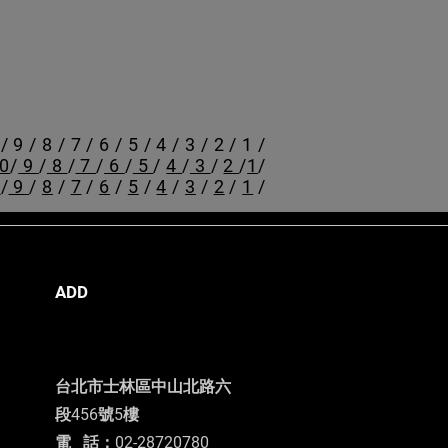
/
9
/
8
/
7
/
6
/
5
/
4
/
3
/
2
/
1
/
0
/
9
/
8
/
7
/
6
/
5
/
4
/
3
/
2
/
1
/
0
/
9
/
8
/
7
/
6
/
5
/
4
/
3
/
2
/
1
/
ADD
台北市士林區中山北路六
段456號5樓
電 話：02-28720780