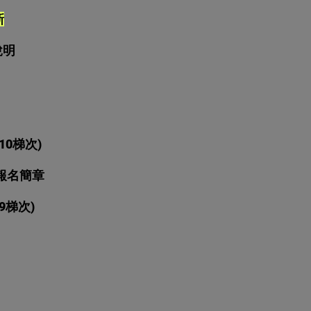
新
說明
0梯次)
報名簡章
9梯次
)