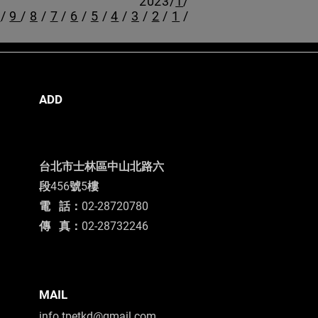
2023/
1
/
0
/
9
/
8
/
7
/
6
/
5
/
4
/
3
/
2
/
1
/
ADD
台北市士林區中山北路六
段456號5樓
電 話：02-28720780
​傳 真：02-28732246
​MAIL
info.tpetkd@gmail.com