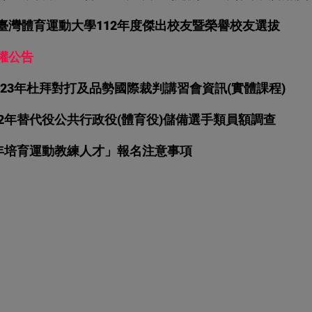
臺灣體育運動大學112年度傑出校友暨榮譽校友選拔
權公告
023年杜拜對打及品勢國際裁判講習會資訊(實體課程)
2年替代役公共行政役(體育役)儲備選手類員額調查
112年培育運動教練人才」報名注意事項