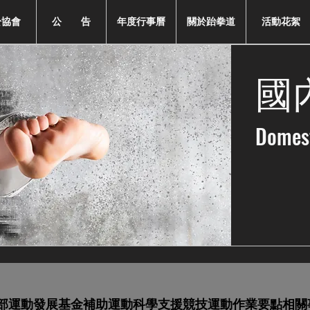
於協會
公 告
年度行事曆
關於跆拳道
活動花絮
國
Domes
部運動發展基金補助運動科學支援競技運動作業要點相關